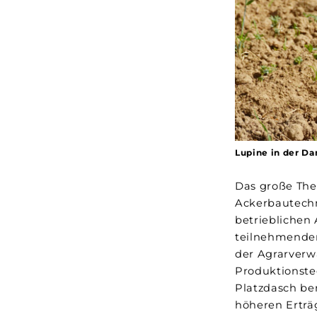
Lupine in der D
Das große Th
Ackerbautechn
betrieblichen
teilnehmenden
der Agrarverw
Produktionste
Platzdasch ber
höheren Erträ