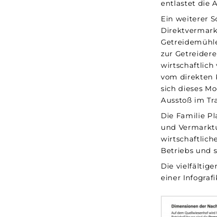
entlastet die
Ein weiterer 
Direktvermark
Getreidemühle
zur Getreider
wirtschaftlic
vom direkten 
sich dieses M
Ausstoß im Tr
Die Familie P
und Vermarktu
wirtschaftlich
Betriebs und 
Die vielfältig
einer Infografi