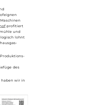
und
hofeignen
d Maschinen
hof
profitiert
demühle und
logisch lohnt
bhausgas-
 Produktions-
 Gefüge des
 haben wir in