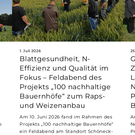
1. Juli 2026
25
Blattgesundheit, N-
G
Effizienz und Qualität im
Z
Fokus – Feldabend des
L
Projekts „100 nachhaltige
N
Bauernhöfe“ zum Raps-
P
und Weizenanbau
B
Am 10. Juni 2026 fand im Rahmen des
A
b
Projekts „100 nachhaltige Bauernhöfe“
N
ein Feldabend am Standort Schöneck-
P