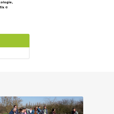
kologie,
fik ©