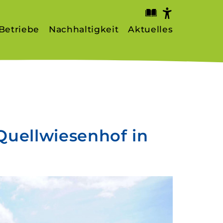
Betriebe
Nachhaltigkeit
Aktuelles
rstellung
fe
Quellwiesenhof in