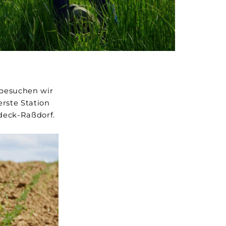
 besuchen wir
rste Station
deck-Raßdorf.