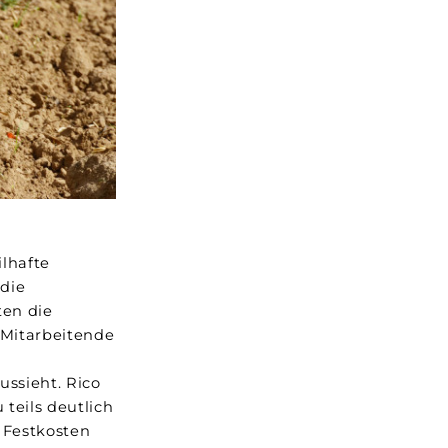
ilhafte
die
ten die
Mitarbeitende
ssieht. Rico
teils deutlich
 Festkosten