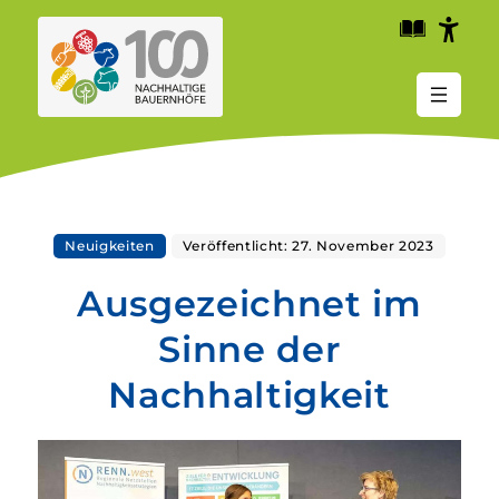
Zum
Zum
Zum
Kopfbereich
Hauptinhalt
Fußbereich
der
der
der
Seite
Seite
Seite
Neuigkeiten
Veröffentlicht: 27. November 2023
Ausgezeichnet im
Sinne der
Nachhaltigkeit