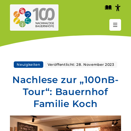
Zum
Zum
Zum
Kopfbereich
Hauptinhalt
Fußbereich
der
der
der
Seite
Seite
Seite
Neuigkeiten
Veröffentlicht: 28. November 2023
Nachlese zur „100nB-
Tour“: Bauernhof
Familie Koch