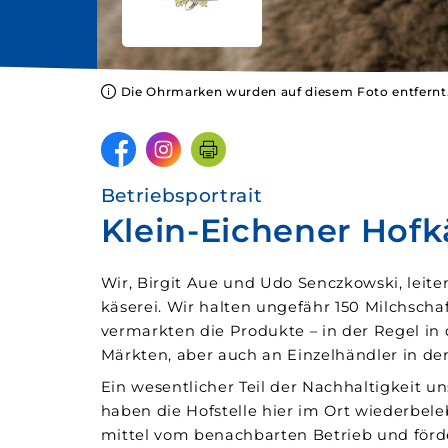
Die Ohrmarken wurden auf diesem Foto entfernt
Betriebsportrait
Klein-Eichener Hofk
Wir, Birgit Aue und Udo Senczkowski, leit
käserei. Wir halten ungefähr 150 Milch­scha
vermarkten die Produkte – in der Regel in
Märkten, aber auch an Einzel­händler in de
Ein wesentlicher Teil der Nach­haltigkeit un
haben die Hof­stelle hier im Ort wieder­bel
mittel vom benachbarten Betrieb und förde