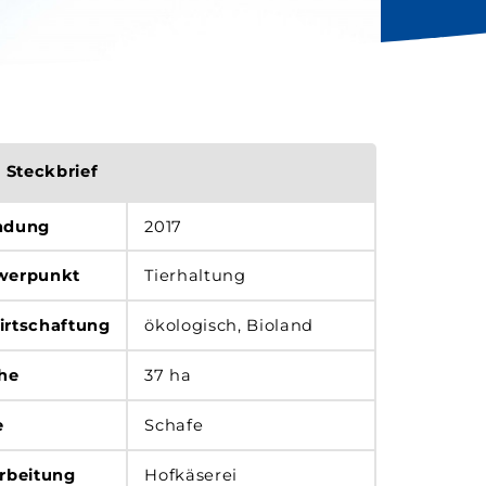
Steckbrief
ndung
2017
werpunkt
Tierhaltung
irtschaftung
ökologisch, Bioland
he
37 ha
e
Schafe
rbeitung
Hofkäserei