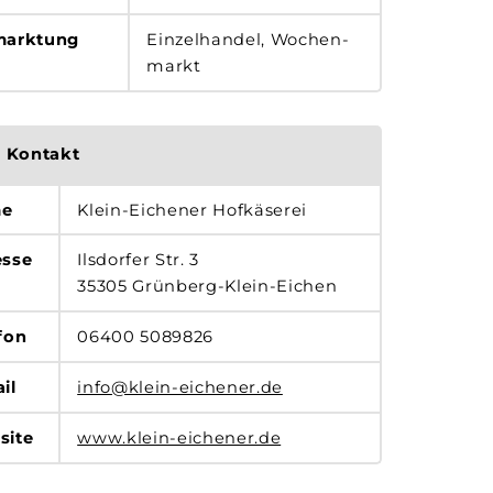
marktung
Einzelhandel, Wochen­
markt
Kontakt
e
Klein-Eichener Hofkäserei
esse
Ilsdorfer Str. 3
35305 Grünberg-Klein-Eichen
fon
06400 5089826
il
info@klein-eichener.de
site
www.klein-eichener.de