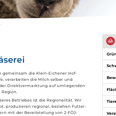
.
Grü
äserei
Sch
en gemeinsam die Klein-Eichener Hof­
Bew
fe, verarbeiten die Milch selber und
 der Direkt­vermarktung auf umliegenden
Fläc
r Region.
seres Betriebes ist die Regionalität. Wir
Tier
ebt, produzieren regional, beziehen Futter­
rn mit der Bereit­stellung von 2-FÖJ-
Vera