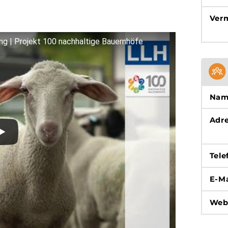
Ver
ng | Projekt 100 nachhaltige Bauernhöfe
Nam
Adr
Tele
E-Ma
Web