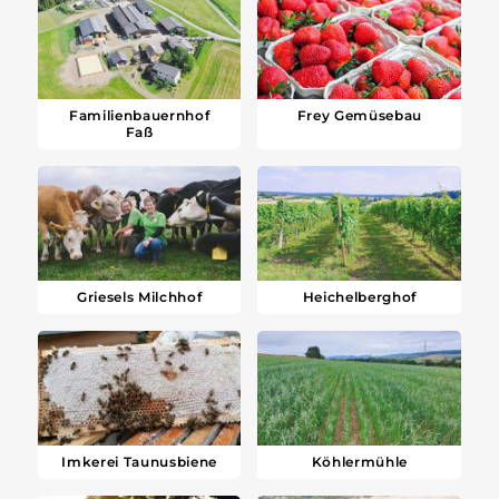
Familienbauernhof
Frey Gemüsebau
Faß
Griesels Milchhof
Heichelberghof
Imkerei Taunusbiene
Köhlermühle