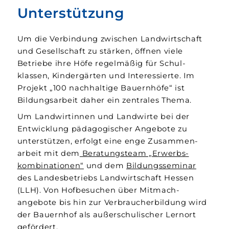
Unterstützung
Um die Verbindung zwischen Land­wirtschaft
und Gesellschaft zu stärken, öffnen viele
Betriebe ihre Höfe regel­mäßig für Schul­
klassen, Kinder­gärten und Interessierte. Im
Projekt „100 nach­haltige Bauern­höfe“ ist
Bildungs­arbeit daher ein zentrales Thema.
Um Land­wirtinnen und Land­wirte bei der
Entwicklung pädagogischer Angebote zu
unter­stützen, erfolgt eine enge Zusammen­
arbeit mit dem
Beratungs­team „Erwerbs­
kombinationen“
und dem
Bildungs­seminar
des Landes­betriebs Land­wirtschaft Hessen
(LLH). Von Hof­besuchen über Mitmach­
angebote bis hin zur Verbraucher­bildung wird
der Bauern­hof als außer­schulischer Lern­ort
gefördert.