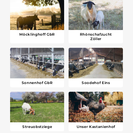
Möcklinghoff GbR
Rhönschafzucht
Zöller
Sonnenhof GbR
Soodehof Eins
Streuobstziege
Unser Kastanienhof