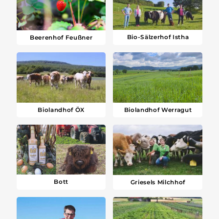
Bio-Sälzerhof Istha
Beerenhof Feußner
Biolandhof ÖX
Biolandhof Werragut
Bott
Griesels Milchhof