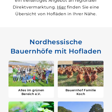
ein viel­seitiges Angebot an regionaler
Direkt­vermarktung.
Hier
finden Sie eine
Über­sicht von Hofläden in Ihrer Nähe.
Nordhessische
Bauernhöfe mit Hofladen
Alles im grünen
Bauernhof Familie
Bereich e.V.
Koch